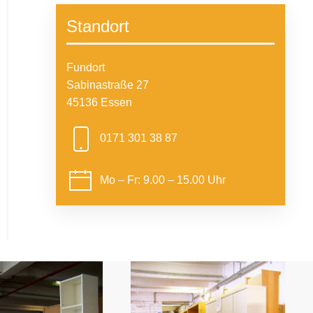
Standort
Fundort
Sabinastraße 27
45136 Essen
0171 301 38 87
Mo – Fr: 9.00 – 15.00 Uhr